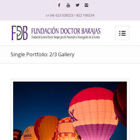
(+34) 623 028223 / 822 190234
Single Portfolio: 2/3 Gallery