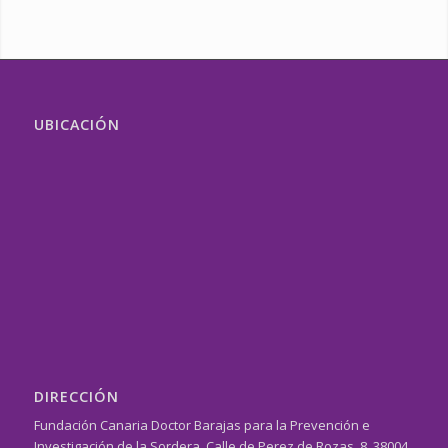
UBICACIÓN
DIRECCIÓN
Fundación Canaria Doctor Barajas para la Prevención e
Investigación de la Sordera. Calle de Perez de Rozas, 8, 38004