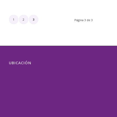
1
2
3
Página 3 de 3
UBICACIÓN